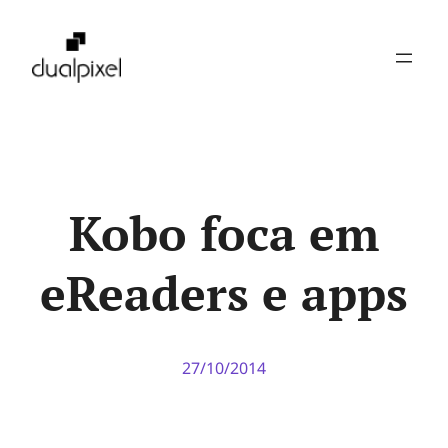
Pular
para
o
conteúdo
Kobo foca em
eReaders e apps
27/10/2014