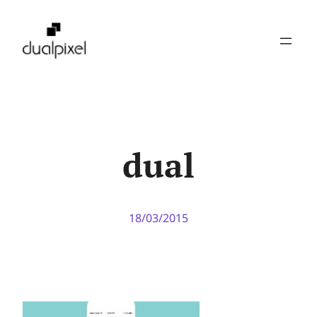
Pular
para
o
conteúdo
dual
18/03/2015