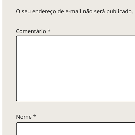
o
O seu endereço de e-mail não será publicado.
a
Comentário
*
p
p
B
a
Nome
*
c