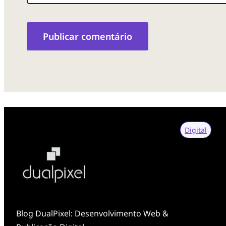
k
d
o
o
r
Digital
Blog DualPixel: Desenvolvimento Web &