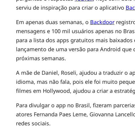
serviu de inspiração para criar o aplicativo
Bac
o
Em apenas duas semanas, o
Backdoor
registr
d
mensagens e 100 mil usuários apenas no Bras
para a lista dos apps gratuitos mais baixados 
í
lançamento de uma versão para Android que 
próximas semanas.
g
A mãe de Daniel, Roseli, ajudou a traduzir o a
i
idioma, mas não fala, pois ele foi muito pequen
filmes em Hollywood, ajudou a criar a estraté
o
Para divulgar o app no Brasil, fizeram parcer
atores Fernanda Paes Leme, Giovanna Lancell
–
redes sociais.