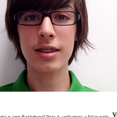
V
nte o app Backdoor? Pois é, voltamos a falar nele