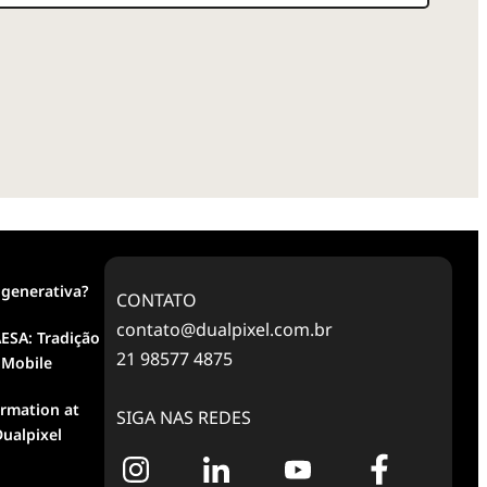
 generativa?
CONTATO
contato@dualpixel.com.br
ESA: Tradição
21 98577 4875
 Mobile
ormation at
SIGA NAS REDES
ualpixel