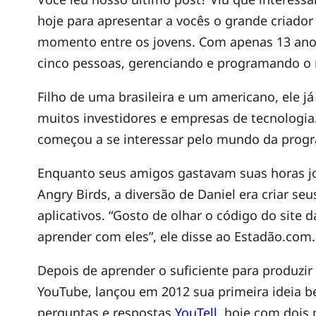
M
hoje para apresentar a vocês o grande criador
e
momento entre os jovens. Com apenas 13 anos
cinco pessoas, gerenciando e programando o 
n
Filho de uma brasileira e um americano, ele 
muitos investidores e empresas de tecnologi
i
começou a se interessar pelo mundo da progr
n
Enquanto seus amigos gastavam suas horas j
Angry Birds, a diversão de Daniel era criar se
o
aplicativos. “Gosto de olhar o código do site 
aprender com eles”, ele disse ao Estadão.com.
p
Depois de aprender o suficiente para produzir
YouTube, lançou em 2012 sua primeira ideia b
r
perguntas e respostas
YouTell
, hoje com dois