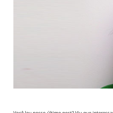
Você leu nosso último post? Viu que interessa