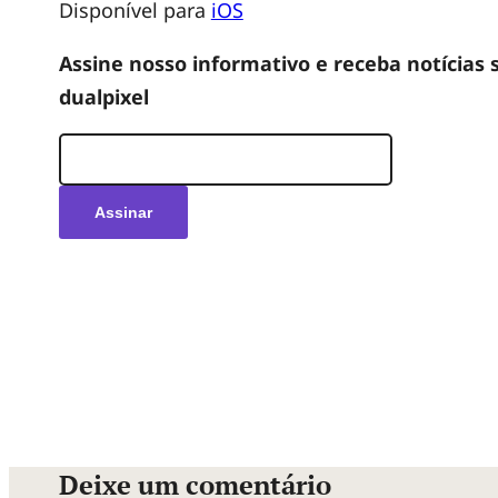
c
Disponível para
iOS
Assine nosso informativo e receba notícias 
r
dualpixel
i
a
d
o
r
d
Deixe um comentário