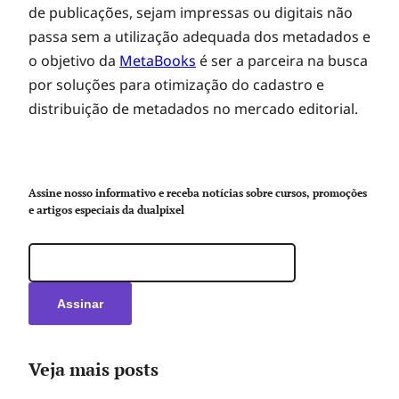
ã
de publicações, sejam impressas ou digitais não
passa sem a utilização adequada dos metadados e
o
o objetivo da
MetaBooks
é ser a parceira na busca
por soluções para otimização do cadastro e
d
distribuição de metadados no mercado editorial.
e
Assine nosso informativo e receba notícias sobre cursos, promoções
m
e artigos especiais da dualpixel
e
t
Veja mais posts
a