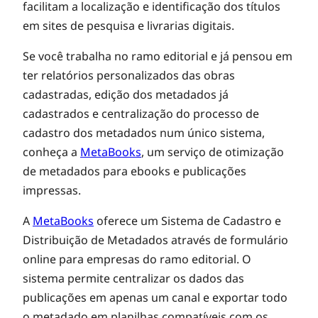
t
facilitam a localização e identificação dos títulos
em sites de pesquisa e livrarias digitais.
a
Se você trabalha no ramo editorial e já pensou em
ter relatórios personalizados das obras
B
cadastradas, edição dos metadados já
cadastrados e centralização do processo de
o
cadastro dos metadados num único sistema,
conheça a
MetaBooks
, um serviço de otimização
o
de metadados para ebooks e publicações
impressas.
k
A
MetaBooks
oferece um Sistema de Cadastro e
Distribuição de Metadados através de formulário
s
online para empresas do ramo editorial. O
sistema permite centralizar os dados das
o
publicações em apenas um canal e exportar todo
o metadado em planilhas compatíveis com os