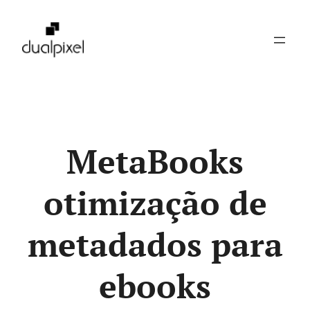
Pular
para
o
conteúdo
MetaBooks
otimização de
metadados para
ebooks