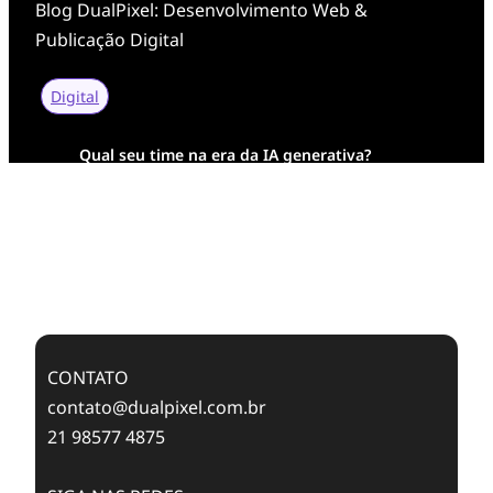
Blog DualPixel: Desenvolvimento Web &
Publicação Digital
Digital
Qual seu time na era da IA generativa?
Transformação Digital da AESA: Tradição em
Feixes de Molas na Era Mobile
Case Study: Digital Transformation at Memnon
Publishing with Dualpixel
CONTATO
contato@dualpixel.com.br
21 98577 4875