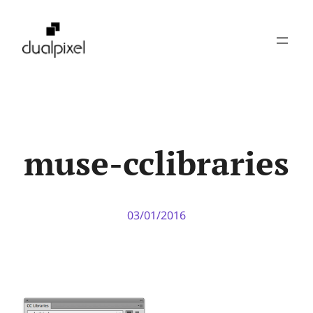
Pular
para
o
conteúdo
muse-cclibraries
03/01/2016