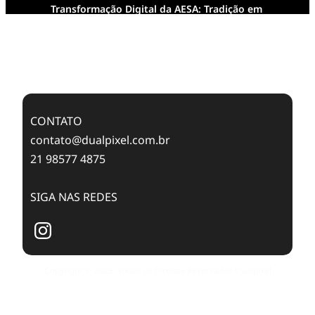
Transformação Digital da AESA: Tradição em
Feixes de Molas na Era Mobile
Case Study: Digital Transformation at Memnon
Publishing with Dualpixel
CONTATO
contato@dualpixel.com.br
21 98577 4875
SIGA NAS REDES
Copyright © 2025. Todos os Direitos Reservados Dualpixel