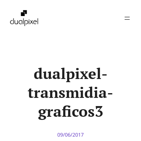
Pular
para
o
conteúdo
dualpixel-
transmidia-
graficos3
09/06/2017