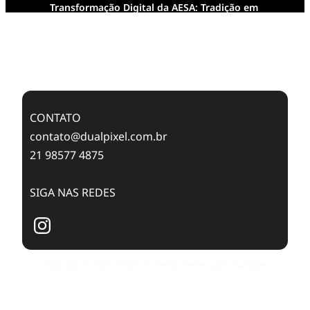
Transformação Digital da AESA: Tradição em
Feixes de Molas na Era Mobile
Case Study: Digital Transformation at Memnon
Publishing with Dualpixel
CONTATO
contato@dualpixel.com.br
21 98577 4875
SIGA NAS REDES
Copyright © 2025. Todos os Direitos Reservados Dualpixel