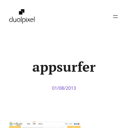
Pular
para
o
conteúdo
appsurfer
01/08/2013