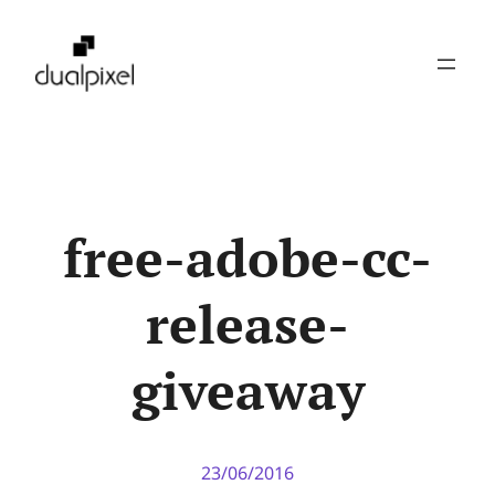
Pular
para
o
conteúdo
free-adobe-cc-
release-
giveaway
23/06/2016