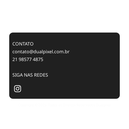
Feixes de Molas na Era Mobile
Case Study: Digital Transformation at Memnon
Publishing with Dualpixel
CONTATO
contato@dualpixel.com.br
21 98577 4875
SIGA NAS REDES
Copyright © 2025. Todos os Direitos Reservados Dualpixel