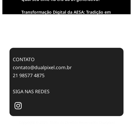
Transformação Digital da AESA: Tradição em
Feixes de Molas na Era Mobile
Case Study: Digital Transformation at Memnon
Publishing with Dualpixel
CONTATO
contato@dualpixel.com.br
21 98577 4875
SIGA NAS REDES
Copyright © 2025. Todos os Direitos Reservados Dualpixel