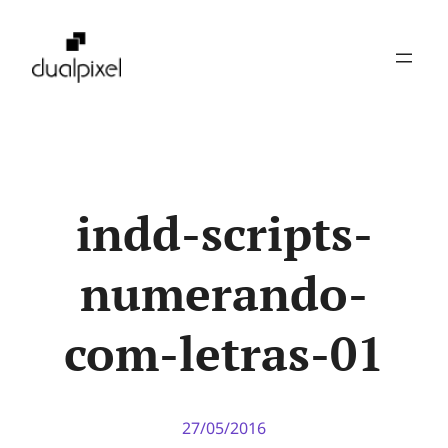
Pular
para
o
conteúdo
indd-scripts-
numerando-
com-letras-01
27/05/2016