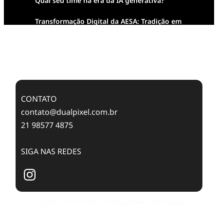
Qual seu time na era da IA generativa?
Transformação Digital da AESA: Tradição em
Feixes de Molas na Era Mobile
Case Study: Digital Transformation at Memnon
Publishing with Dualpixel
CONTATO
contato@dualpixel.com.br
21 98577 4875
SIGA NAS REDES
Copyright © 2025. Todos os Direitos Reservados Dualpixel