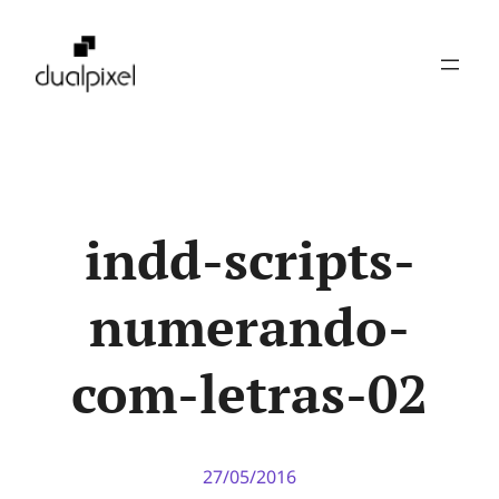
Pular
para
o
conteúdo
indd-scripts-
numerando-
com-letras-02
27/05/2016