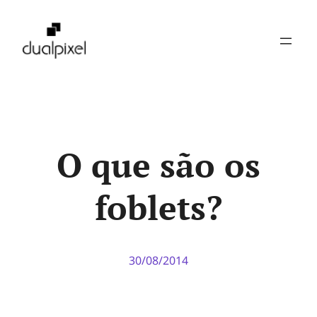
Pular
para
o
conteúdo
O que são os
foblets?
30/08/2014