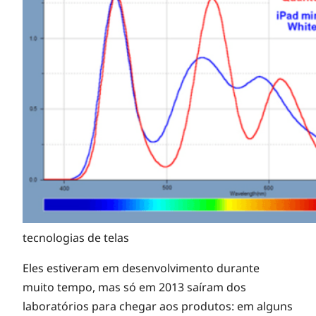
i
a
s
d
e
t
tecnologias de telas
Eles estiveram em desenvolvimento durante
e
muito tempo, mas só em 2013 saíram dos
laboratórios para chegar aos produtos: em alguns