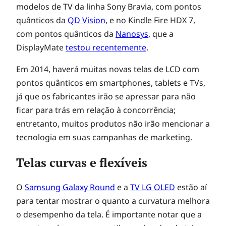
l
modelos de TV da linha Sony Bravia, com pontos
quânticos da
QD Vision
, e no Kindle Fire HDX 7,
a
com pontos quânticos da
Nanosys
, que a
DisplayMate
testou recentemente
.
s
Em 2014, haverá muitas novas telas de LCD com
pontos quânticos em smartphones, tablets e TVs,
–
já que os fabricantes irão se apressar para não
ficar para trás em relação à concorrência;
1
entretanto, muitos produtos não irão mencionar a
tecnologia em suas campanhas de marketing.
p
Telas curvas e flexíveis
a
O
Samsung Galaxy Round
e a
TV LG OLED
estão aí
para tentar mostrar o quanto a curvatura melhora
r
o desempenho da tela. É importante notar que a