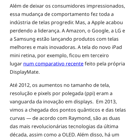
Além de deixar os consumidores impressionados,
p
essa mudança de comportamento fez toda a
indústria de telas progredir. Mas, a Apple acabou
o
perdendo a liderança. A Amazon, o Google, a LG e
a Samsung estão lançando produtos com telas
r
melhores e mais inovadoras. A tela do novo iPad
mini retina, por exemplo, ficou em terceiro
a
lugar
num comparativo recente
feito pela própria
DisplayMate.
i
Até 2012, os aumentos no tamanho de tela,
resolução e pixels por polegada (ppi) eram a
e
vanguarda da inovação em displays. Em 2013,
vimos a chegada dos pontos quânticos e das telas
m
curvas — de acordo com Raymond, são as duas
das mais revolucionárias tecnologias da última
década, assim como a OLED. Além disso, há um