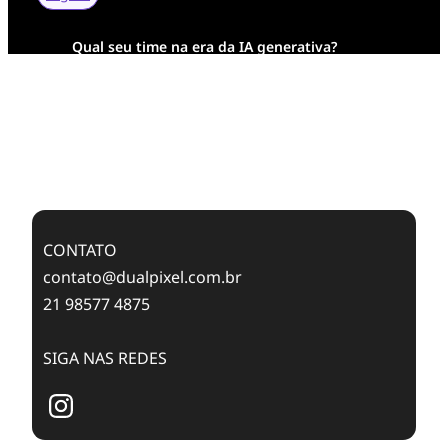
Qual seu time na era da IA generativa?
Transformação Digital da AESA: Tradição em
Feixes de Molas na Era Mobile
Case Study: Digital Transformation at Memnon
Publishing with Dualpixel
CONTATO
contato@dualpixel.com.br
21 98577 4875
SIGA NAS REDES