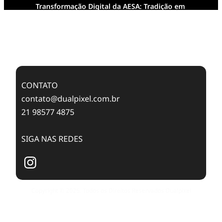
Transformação Digital da AESA: Tradição em
Feixes de Molas na Era Mobile
Case Study: Digital Transformation at Memnon
Publishing with Dualpixel
CONTATO
contato@dualpixel.com.br
21 98577 4875
SIGA NAS REDES
Copyright © 2025. Todos os Direitos Reservados Dualpixel