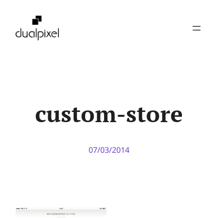
Pular
para
o
conteúdo
custom-store
07/03/2014