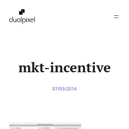
Pular
para
o
conteúdo
mkt-incentive
07/03/2014