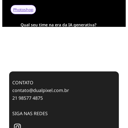
Photoshop
Qual seu time na era da IA generativa?
Transformação Digital da AESA: Tradição em
Feixes de Molas na Era Mobile
Case Study: Digital Transformation at Memnon
Publishing with Dualpixel
CONTATO
contato@dualpixel.com.br
21 98577 4875
SIGA NAS REDES