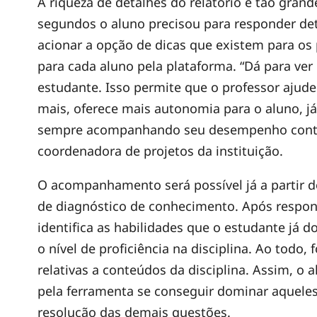
A riqueza de detalhes do relatório é tão gra
segundos o aluno precisou para responder det
a
acionar a opção de dicas que existem para os
para cada aluno pela plataforma. “Dá para ver 
ç
estudante. Isso permite que o professor aju
mais, oferece mais autonomia para o aluno, já
ã
sempre acompanhando seu desempenho contabi
coordenadora de projetos da instituição.
o
O acompanhamento será possível já a partir d
g
de diagnóstico de conhecimento. Após respond
identifica as habilidades que o estudante já
a
o nível de proficiência na disciplina. Ao todo
relativas a conteúdos da disciplina. Assim, o
n
pela ferramenta se conseguir dominar aqueles
resolução das demais questões.