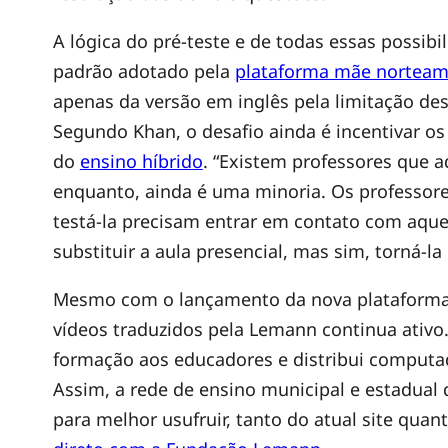
h
A lógica do pré-teste e de todas essas possi
a
padrão adotado pela
plataforma mãe norteam
apenas da versão em inglês pela limitação de
v
Segundo Khan, o desafio ainda é incentivar o
do
ensino híbrido
. “Existem professores que 
e
enquanto, ainda é uma minoria. Os professo
testá-la precisam entrar em contato com aquel
r
substituir a aula presencial, mas sim, torná-la
Mesmo com o lançamento da nova plataforma
s
vídeos traduzidos pela Lemann continua ativo.
formação aos educadores e distribui computa
ã
Assim, a rede de ensino municipal e estadual 
para melhor usufruir, tanto do atual site qua
o