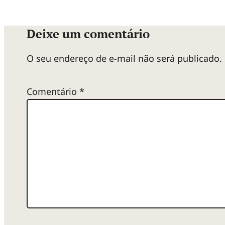
g
Deixe um comentário
u
O seu endereço de e-mail não será publicado.
ê
Comentário
*
s