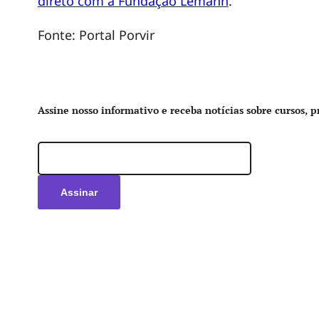
direto com a Fundação Lemann
.
e
Fonte: Portal Porvir
m
Assine nosso informativo e receba notícias sobre cursos, p
p
o
r
t
u