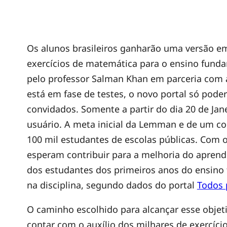
P
Os alunos brasileiros ganharão uma versão 
exercícios de matemática para o ensino fund
o
pelo professor Salman Khan em parceria com
está em fase de testes, o novo portal só pod
r
convidados. Somente a partir do dia 20 de Jan
usuário. A meta inicial da Lemman e de um c
t
100 mil estudantes de escolas públicas. Com o
esperam contribuir para a melhoria do aprend
a
dos estudantes dos primeiros anos do ensi
na disciplina, segundo dados do portal
Todos 
l
O caminho escolhido para alcançar esse objet
contar com o auxílio dos milhares de exercíci