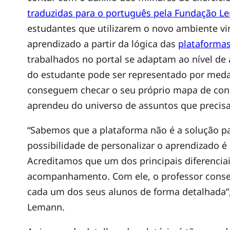
p
traduzidas para o português pela Fundação 
estudantes que utilizarem o novo ambiente vi
a
aprendizado a partir da lógica das
plataformas
trabalhados no portal se adaptam ao nível d
r
do estudante pode ser representado por medal
conseguem checar o seu próprio mapa de conh
a
aprendeu do universo de assuntos que precisa
e
“Sabemos que a plataforma não é a solução p
possibilidade de personalizar o aprendizado 
d
Acreditamos que um dos principais diferenciai
acompanhamento. Com ele, o professor cons
u
cada um dos seus alunos de forma detalhada”,
Lemann.
c