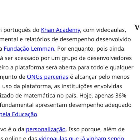
V
em português do
Khan Academy
, com videoaulas,
amental e relatórios de desempenho desenvolvido
 a
Fundação Lemman
. Por enquanto, pois ainda
erá ser acessado por um grupo de desenvolvedores
eiro a plataforma será aberta para todo e qualquer
onjunto de
ONGs parcerias
é alcançar pelo menos
 uso da plataforma, as instituições envolvidas
izado de matemática no país. Hoje, apenas 36%
no fundamental apresentam desempenho adequado
pela Educação
.
ivo é o da
personalização
. Isso porque, além de
os online e das
videoaulas que já vinham sendo