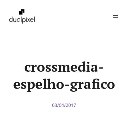
Pular
para
o
conteúdo
crossmedia-
espelho-grafico
03/04/2017