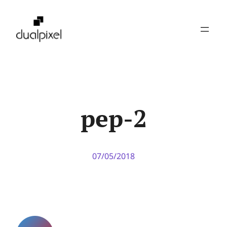
Pular
para
o
conteúdo
pep-2
07/05/2018