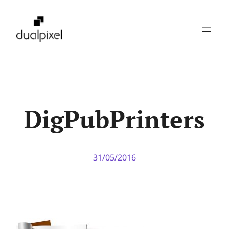
Pular
para
o
conteúdo
DigPubPrinters
31/05/2016