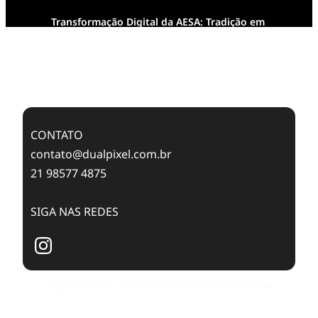
Transformação Digital da AESA: Tradição em
Feixes de Molas na Era Mobile
Case Study: Digital Transformation at Memnon
Publishing with Dualpixel
CONTATO
contato@dualpixel.com.br
21 98577 4875
SIGA NAS REDES
Copyright © 2025. Todos os Direitos Reservados Dualpixel