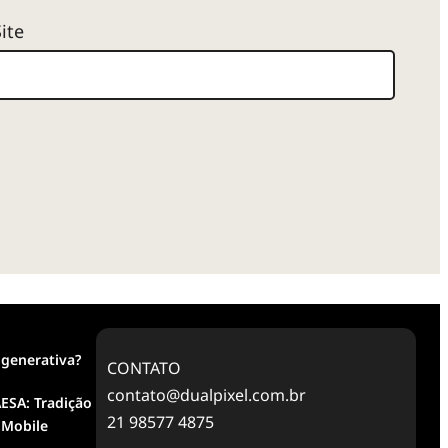
Site
 generativa?
CONTATO
contato@dualpixel.com.br
ESA: Tradição
21 98577 4875
 Mobile