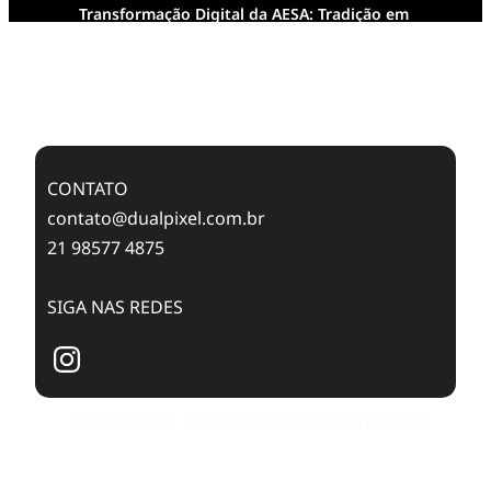
Transformação Digital da AESA: Tradição em
Feixes de Molas na Era Mobile
Case Study: Digital Transformation at Memnon
Publishing with Dualpixel
CONTATO
contato@dualpixel.com.br
21 98577 4875
SIGA NAS REDES
Copyright © 2025. Todos os Direitos Reservados Dualpixel