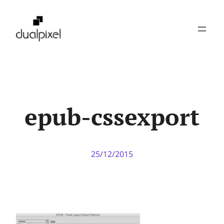
Pular
para
o
conteúdo
epub-cssexport
25/12/2015