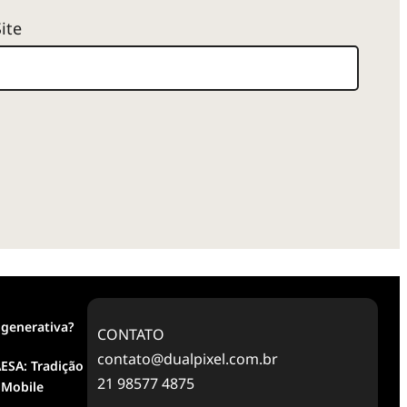
Site
 generativa?
CONTATO
contato@dualpixel.com.br
ESA: Tradição
21 98577 4875
 Mobile