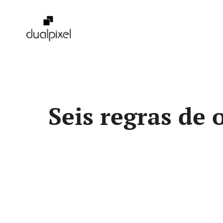
Pular
para
o
conteúdo
Seis regras de 