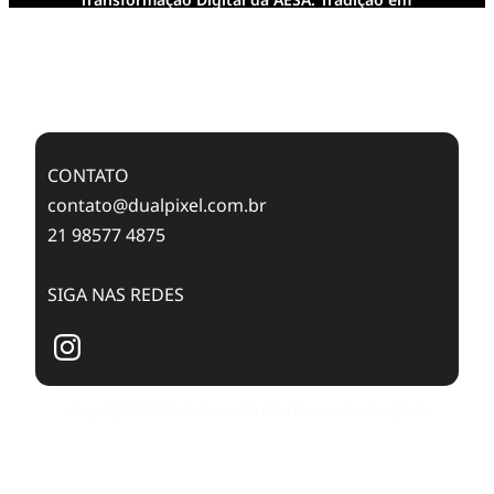
Feixes de Molas na Era Mobile
Case Study: Digital Transformation at Memnon
Publishing with Dualpixel
CONTATO
contato@dualpixel.com.br
21 98577 4875
SIGA NAS REDES
Copyright © 2025. Todos os Direitos Reservados Dualpixel