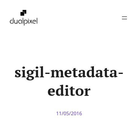
Pular
para
o
conteúdo
sigil-metadata-
editor
11/05/2016