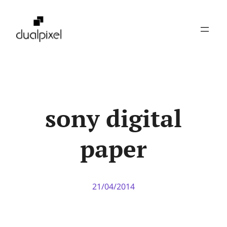
Pular
para
o
conteúdo
sony digital
paper
21/04/2014