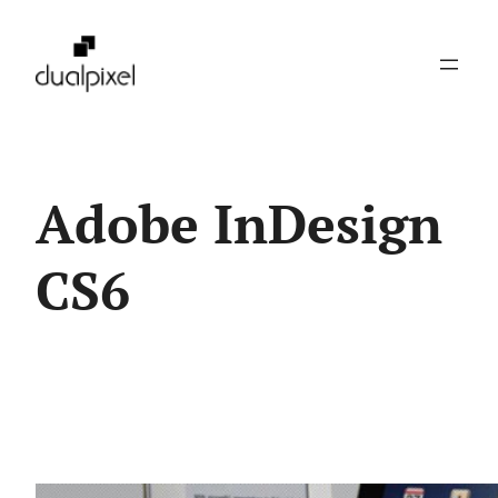
Pular
para
o
conteúdo
Adobe InDesign
CS6