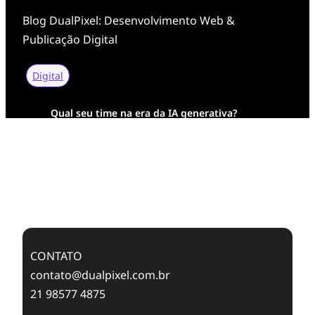
Blog DualPixel: Desenvolvimento Web &
Publicação Digital
Digital
Qual seu time na era da IA generativa?
Transformação Digital da AESA: Tradição em
Feixes de Molas na Era Mobile
Case Study: Digital Transformation at Memnon
Publishing with Dualpixel
CONTATO
contato@dualpixel.com.br
21 98577 4875