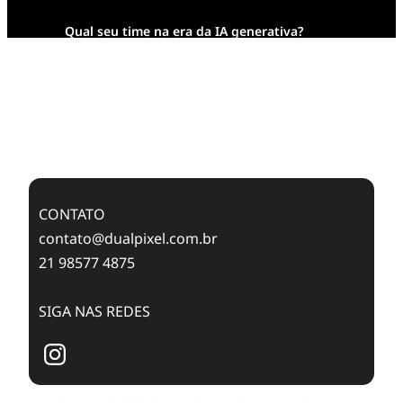
Qual seu time na era da IA generativa?
Transformação Digital da AESA: Tradição em
Feixes de Molas na Era Mobile
Case Study: Digital Transformation at Memnon
Publishing with Dualpixel
CONTATO
contato@dualpixel.com.br
21 98577 4875
SIGA NAS REDES