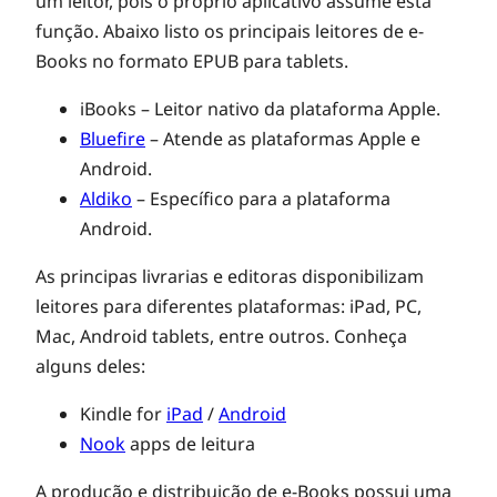
u
um leitor, pois o próprio aplicativo assume esta
função. Abaixo listo os principais leitores de e-
A
Books no formato EPUB para tablets.
iBooks – Leitor nativo da plataforma Apple.
p
Bluefire
– Atende as plataformas Apple e
Android.
p
Aldiko
– Específico para a plataforma
Android.
s
As principas livrarias e editoras disponibilizam
leitores para diferentes plataformas: iPad, PC,
?
Mac, Android tablets, entre outros. Conheça
alguns deles:
Kindle for
iPad
/
Android
Nook
apps de leitura
A produção e distribuição de e-Books possui uma