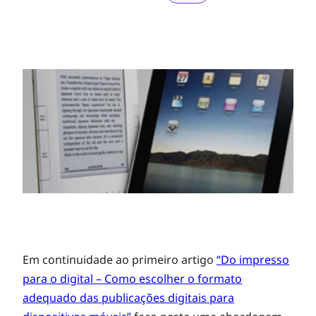
P
Em continuidade ao primeiro artigo
“Do impresso
para o digital – Como escolher o formato
adequado das publicações digitais para
u