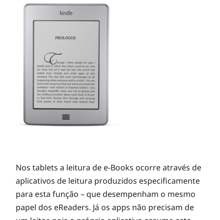
-
B
o
o
k
s
Nos tablets a leitura de e-Books ocorre através de
aplicativos de leitura produzidos especificamente
o
para esta função – que desempenham o mesmo
papel dos eReaders. Já os apps não precisam de