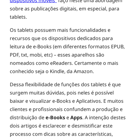
dispositivos móveis”
faço neste uma abordagem
sobre as publicações digitais, em especial, para
b
tablets.
l
Os tablets possuem mais funcionalidades e
recursos que os dispositivos dedicados para
leitura de e-Books (em diferentes formatos EPUB,
i
PDF, txt, mobi, etc) – esses aparelhos são
nomeados como eReaders. Certamente o mais
c
conhecido seja o Kindle, da Amazon.
a
Dessa flexibilidade de funções dos tablets é que
surgem muitas dúvidas, pois neles é possível
baixar e visualizar e-Books e Aplicativos. E muitos
ç
clientes e profissionais confundem a produção e
distribuição de
e-Books
e
Apps
. A intenção destes
õ
dois artigos é esclarecer e desmistificar este
processo com dicas sobre as características,