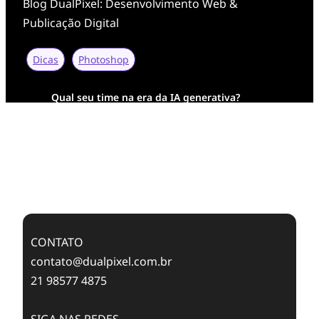
Blog DualPixel: Desenvolvimento Web &
Publicação Digital
Dicas
Photoshop
Qual seu time na era da IA generativa?
Transformação Digital da AESA: Tradição em
Feixes de Molas na Era Mobile
Case Study: Digital Transformation at Memnon
Publishing with Dualpixel
CONTATO
contato@dualpixel.com.br
21 98577 4875
SIGA NAS REDES