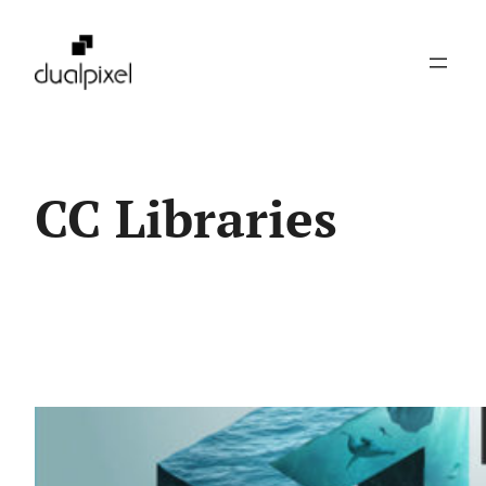
Pular
para
o
conteúdo
CC Libraries