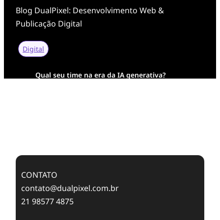
Blog DualPixel: Desenvolvimento Web &
Publicação Digital
Digital
Qual seu time na era da IA generativa?
Transformação Digital da AESA: Tradição em
Feixes de Molas na Era Mobile
Case Study: Digital Transformation at Memnon
Publishing with Dualpixel
CONTATO
contato@dualpixel.com.br
21 98577 4875