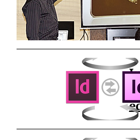
A
t
I
d
e