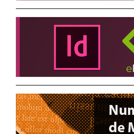
O
e
N
M