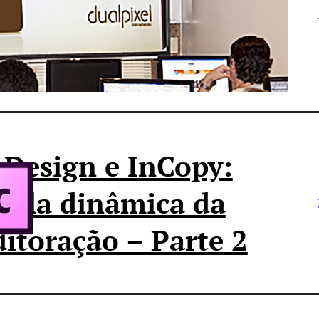
 importância do
reinamento
nDesign e InCopy:
upla dinâmica da
ditoração – Parte 2