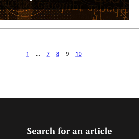
1
…
7
8
9
10
Search for an article