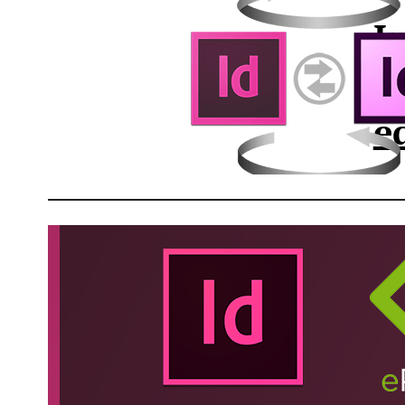
I
d
e
O
e