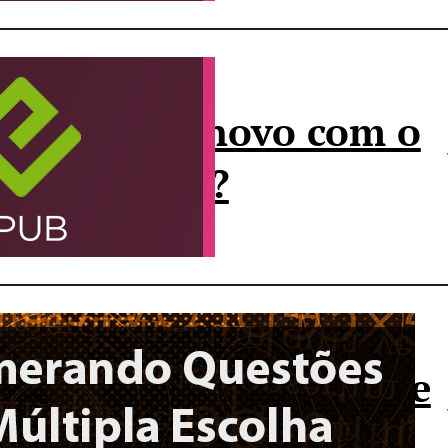
 que há de novo com o
PUB no CS6?
umerando Questões de
últipla Escolha