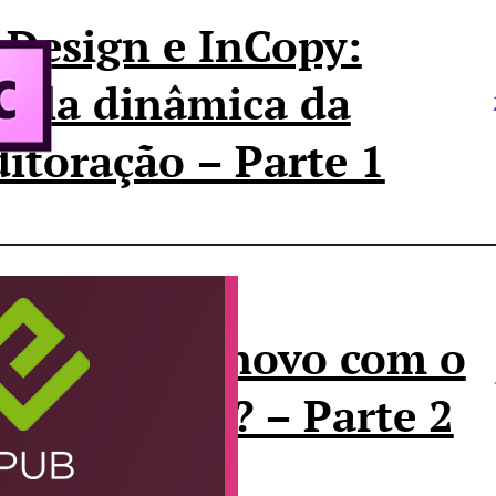
nDesign e InCopy:
upla dinâmica da
ditoração – Parte 1
 que há de novo com o
PUB no CS6? – Parte 2