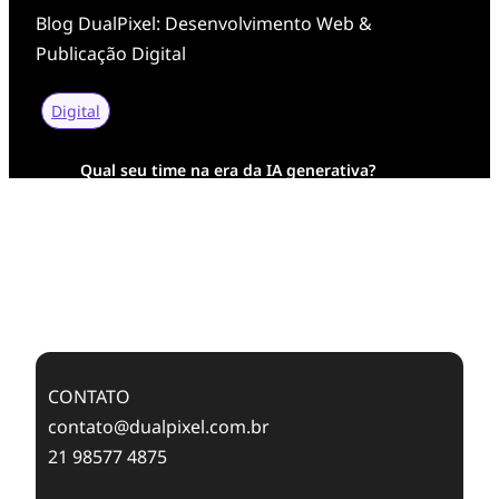
Blog DualPixel: Desenvolvimento Web &
Publicação Digital
Digital
Qual seu time na era da IA generativa?
Transformação Digital da AESA: Tradição em
Feixes de Molas na Era Mobile
Case Study: Digital Transformation at Memnon
Publishing with Dualpixel
CONTATO
contato@dualpixel.com.br
21 98577 4875