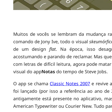
T
Muitos de vocês se lembram da mudança rad
comando de Jony Ive, todo o visual
skeumórfic
e
de um design
flat
. Na época, isso desa
acostumando e parando de reclamar. Mas quem
m
com letras de difícil leitura, agora pode mat
visual do app
Notas
do tempo de Steve Jobs.
s
O app se chama
Classic Notes 2007
e revive 
foi lançado (por isso a referência ao ano de
a
antigamente está presente no aplicativo, mas
American Typewriter ou Courier New. Tudo par