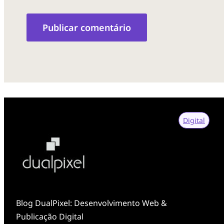
v
o
é
p
a
Digital
r
a
Blog DualPixel: Desenvolvimento Web &
v
Publicação Digital