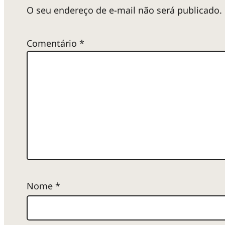
p
O seu endereço de e-mail não será publicado.
l
Comentário
*
i
c
a
t
Nome
*
i