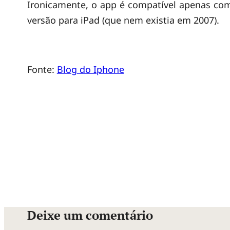
t
Ironicamente, o app é compatível apenas com
versão para iPad (que nem existia em 2007).
ã
o
Fonte:
Blog do Iphone
e
s
t
e
a
Deixe um comentário