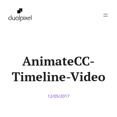
Pular
para
o
conteúdo
AnimateCC-
Timeline-Video
12/05/2017