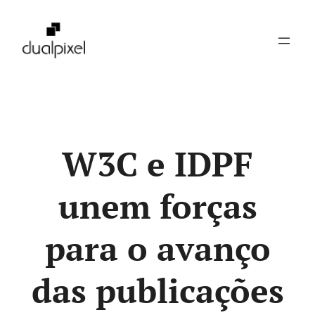
Pular
para
o
conteúdo
W3C e IDPF
unem forças
para o avanço
das publicações