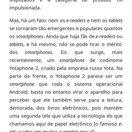
h
impulsionada.
o
Mas, há um fato: nem os
e-readers
e nem os
tablets
se tornaram tão emergentes e populares quantos
n
os
smartphones
. Ainda que haja fãs de
e-readers
ou
tablets
, e há mesmo, não se pode tirar o mérito
e
dos
smartphones
. Eis que surge, mais
recentemente, um
smartphone
de codinome
:
Yotaphone 2, criado pela empresa russa Yota. Na
parte da frente, o Yotaphone 2 parece ser um
o
smartphone
que roda o sistema operacional
Android; basta no entanto virar o aparelho para
perceber que ele também serve para a leitura,
s
demorada, dos livros eletrônicos, pois mantém
uma segunda tela que utiliza a tecnologia do que
m
chamamos aqui de papel eletrônico [o famoso
e-
ink
usados em muitos
e-readers
por aí].