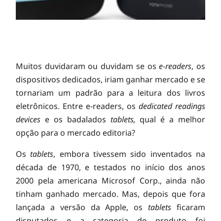
Y
Muitos duvidaram ou duvidam se os
e-readers
, os
dispositivos dedicados, iriam ganhar mercado e se
tornariam um padrão para a leitura dos livros
o
eletrônicos. Entre e-readers, os
dedicated readings
devices
e os badalados
tablets,
qual é a melhor
t
opção para o mercado editoria?
a
Os
tablets
, embora tivessem sido inventados na
década de 1970, e testados no início dos anos
2000 pela americana Microsof Corp., ainda não
p
tinham ganhado mercado. Mas, depois que fora
lançada a versão da Apple, os
tablets
ficaram
disputados e a categoria de produto foi