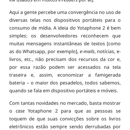
a
Aqui a gente percebe uma convergência no uso de
diversas telas nos dispositivos portáteis para o
r
consumo de mídia. A ideia do Yotaphone 2 é bem
simples: os desenvolvedores reconhecem que
t
muitas mensagens instantâneas de textos [como
as do Whatsapp, por exemplo],
e-mails
, notícias, e-
r
livros, etc., não precisam dos recursos da cor e,
por essa razão podem ser acessados na tela
e
traseira e, assim, economizar a famigerada
bateria – o maior dos pesadelos, todos sabemos,
quando se fala em dispositivo portáteis e móveis.
a
Com tantas novidades no mercado, basta mostrar
d
o
case
Yotaphone 2 para que as pessoas se
toquem de que suas convicções sobre os livros
eletrônicos estão sempre sendo derrubadas por