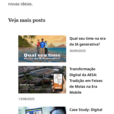
e
novas ideias.
r
Veja mais posts
Qual seu time na era
da IA generativa?
30/09/2025
Transformação
Digital da AESA:
Tradição em Feixes
de Molas na Era
Mobile
13/08/2025
Case Study: Digital