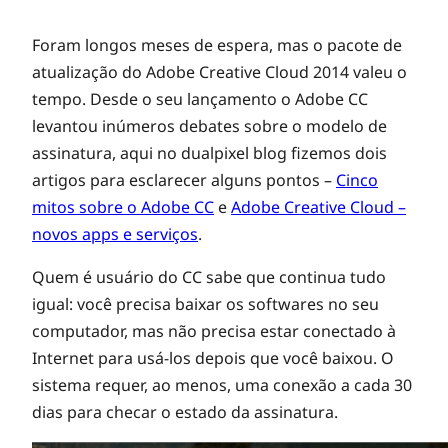
N
Foram longos meses de espera, mas o pacote de
atualização do Adobe Creative Cloud 2014 valeu o
tempo. Desde o seu lançamento o Adobe CC
o
levantou inúmeros debates sobre o modelo de
assinatura, aqui no dualpixel blog fizemos dois
v
artigos para esclarecer alguns pontos –
Cinco
mitos sobre o Adobe CC
e
Adobe Creative Cloud –
o
novos apps e serviços
.
Quem é usuário do CC sabe que continua tudo
A
igual: você precisa baixar os softwares no seu
computador, mas não precisa estar conectado à
d
Internet para usá-los depois que você baixou. O
sistema requer, ao menos, uma conexão a cada 30
o
dias para checar o estado da assinatura.