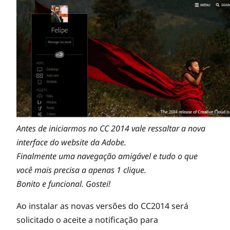
b
e
C
r
Antes de iniciarmos no CC 2014 vale ressaltar a nova
e
interface do website da Adobe.
Finalmente uma navegação amigável e tudo o que
a
você mais precisa a apenas 1 clique.
Bonito e funcional. Gostei!
t
Ao instalar as novas versões do CC2014 será
solicitado o aceite a notificação para