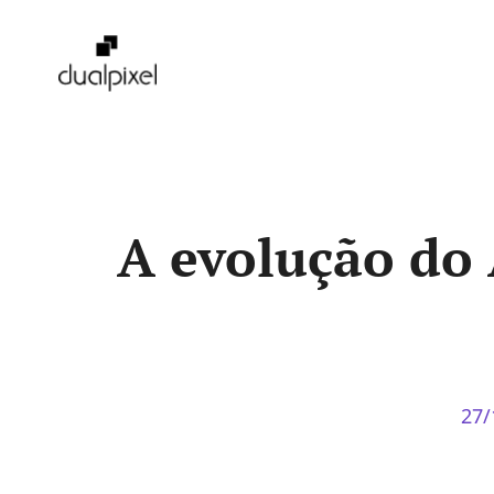
Pular
para
o
conteúdo
A evolução do
27/