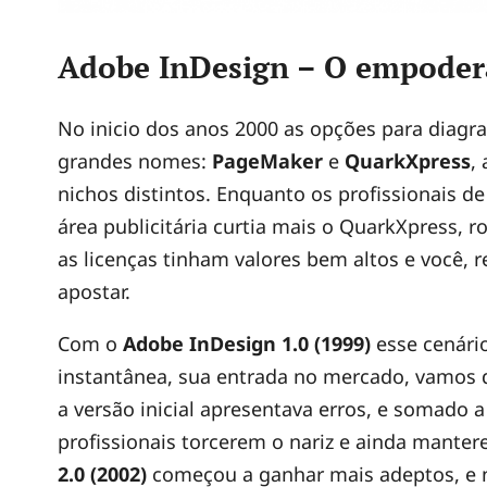
Adobe InDesign – O empoder
No inicio dos anos 2000 as opções para diagr
grandes nomes:
PageMaker
e
QuarkXpress
,
nichos distintos. Enquanto os profissionais 
área publicitária curtia mais o QuarkXpress,
as licenças tinham valores bem altos e você, 
apostar.
Com o
Adobe InDesign 1.0 (1999)
esse cenári
instantânea, sua entrada no mercado, vamos d
a versão inicial apresentava erros, e somado 
profissionais torcerem o nariz e ainda manter
2.0 (2002)
começou a ganhar mais adeptos, e n