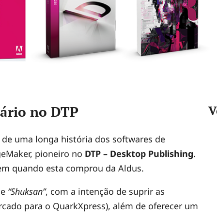
nário no DTP
V
 de uma longa história dos softwares de
geMaker, pioneiro no
DTP – Desktop Publishing
.
tem quando esta comprou da Aldus.
de
“Shuksan”
, com a intenção de suprir as
rcado para o QuarkXpress), além de oferecer um